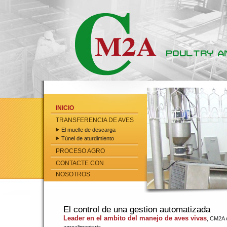
INICIO
TRANSFERENCIA DE AVES
El muelle de descarga
Túnel de aturdimiento
PROCESO AGRO
CONTACTE CON
NOSOTROS
El control de una gestion automatizada
Leader en el ambito del manejo de aves vivas
, CM2A c